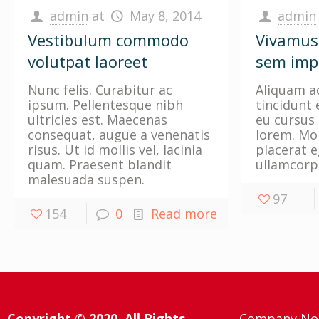
admin
at
May 8, 2014
admin
Vestibulum commodo
Vivamus
volutpat laoreet
sem imp
Nunc felis. Curabitur ac
Aliquam ad
ipsum. Pellentesque nibh
tincidunt
ultricies est. Maecenas
eu cursus 
consequat, augue a venenatis
lorem. Mor
risus. Ut id mollis vel, lacinia
placerat 
quam. Praesent blandit
ullamcorp
malesuada suspen.
97
154
0
Read more
Copyright © 2020. All Rights
Company No: